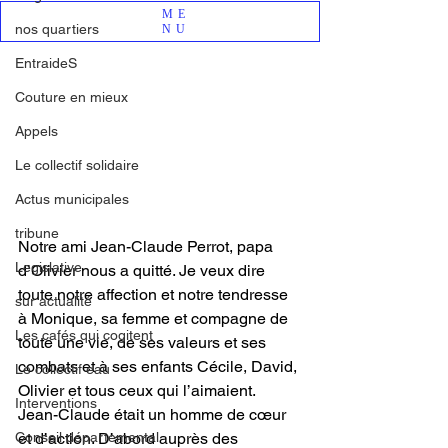
ME
nos quartiers
NU
EntraideS
Couture en mieux
Appels
Le collectif solidaire
Actus municipales
tribune
Notre ami Jean-Claude Perrot, papa 
Legislative
d’Olivier nous a quitté. Je veux dire 
toute notre affection et notre tendresse 
sur actualité
à Monique, sa femme et compagne de 
Les cafés qui cogitent
toute une vie, de ses valeurs et ses 
combats et à ses enfants Cécile, David, 
Le collectif eau
Olivier et tous ceux qui l’aimaient.
Interventions
Jean-Claude était un homme de cœur 
Conseil départemental
et d’action. D’abord auprès des 