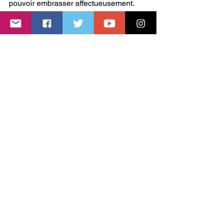
pouvoir embrasser affectueusement.
Hugues Latron
Actualité
Actus municipales
Voir tout
Posts récents