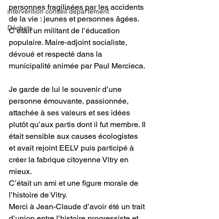
personnes fragilisées par les accidents 
intervention conseil département
de la vie : jeunes et personnes âgées. 
Déchets
C’était un militant de l’éducation 
populaire. Maire-adjoint socialiste, 
dévoué et respecté dans la 
municipalité animée par Paul Mercieca. 
Je garde de lui le souvenir d’une 
personne émouvante, passionnée, 
attachée à ses valeurs et ses idées 
plutôt qu’aux partis dont il fut membre. Il 
était sensible aux causes écologistes  
et avait rejoint EELV puis participé à 
créer la fabrique citoyenne Vitry en 
mieux. 
C’était un ami et une figure morale de 
l’histoire de Vitry. 
Merci à Jean-Claude d’avoir été un trait 
d’union entre l’histoire progressiste et 