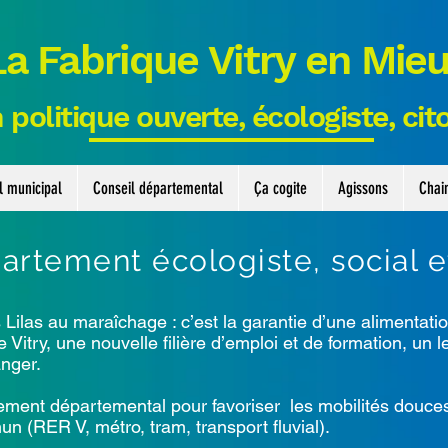
La Fabrique Vitry en Mie
 politique ouverte, écologiste, ci
l municipal
Conseil départemental
Ça cogite
Agissons
Chai
rtement écologiste, social et
as au maraîchage : c’est la garantie d’une alimentation 
 Vitry, une nouvelle filière d’emploi et de formation, un l
nger.
ment départemental pour favoriser les mobilités douces
 (RER V, métro, tram, transport fluvial).