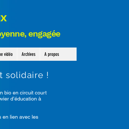
ux
toyenne,
engagée
ne vidéo
Archives
A propos
 solidaire !
bio en circuit court
evier d’éducation à
 en lien avec les