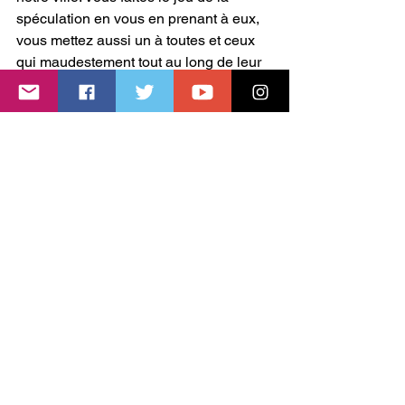
spéculation en vous en prenant à eux, 
vous mettez aussi un à toutes et ceux 
qui maudestement tout au long de leur 
vie ont passé les différentes étapes du 
parcours résidentiel pour soit se payer 
un appartement ou un pavillon. En un 
mot avec cette hausse des impôts vous 
vous en prenez à la mixité sociale de 
notre ville.
De surcroit vous justifiez cette 
augmentation d’impôt pour boucler un 
budget contraint et endetté, sans 
nouveau service public innovant, ce 
qu’aurait pu être un projet de 
maraîchage pour l’alimentation de nos 
cantines scolaires, un dispositif d’aide 
pour les personnes ne voulant plus être 
dépendantes du pétrole dans leurs 