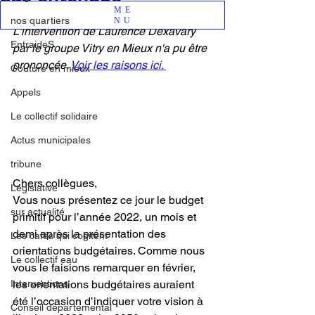
ME
Dernière mise à jour :
2 avr. 2022
nos quartiers
NU
L'intervention de Laurence Dexavary 
EntraideS
par le groupe Vitry en Mieux n'a pu être 
prononcée. 
Voir les raisons ici. 
Couture en mieux
Appels
Le collectif solidaire
Actus municipales
tribune
Chers collègues,
Legislative
Vous nous présentez ce jour le budget 
sur actualité
primitif pour l’année 2022, un mois et 
demi après la présentation des 
Les cafés qui cogitent
orientations budgétaires. Comme nous 
Le collectif eau
vous le faisions remarquer en février, 
les orientations budgétaires auraient 
Interventions
été l’occasion d’indiquer votre vision à 
Conseil départemental