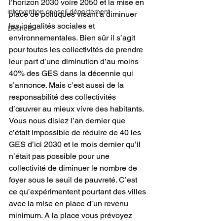
l’horizon 2030 voire 2050 et la mise en 
intervention conseil département
place de politiques visant à diminuer 
les inégalités sociales et 
Déchets
environnementales. Bien sûr il s’agit 
pour toutes les collectivités de prendre 
leur part d’une diminution d’au moins 
40% des GES dans la décennie qui 
s’annonce. Mais c’est aussi de la 
responsabilité des collectivités 
d’œuvrer au mieux vivre des habitants. 
Vous nous disiez l’an dernier que 
c’était impossible de réduire de 40 les 
GES d’ici 2030 et le mois dernier qu’il 
n’était pas possible pour une 
collectivité de diminuer le nombre de 
foyer sous le seuil de pauvreté. C’est 
ce qu’expérimentent pourtant des villes 
avec la mise en place d’un revenu 
minimum. A la place vous prévoyez 