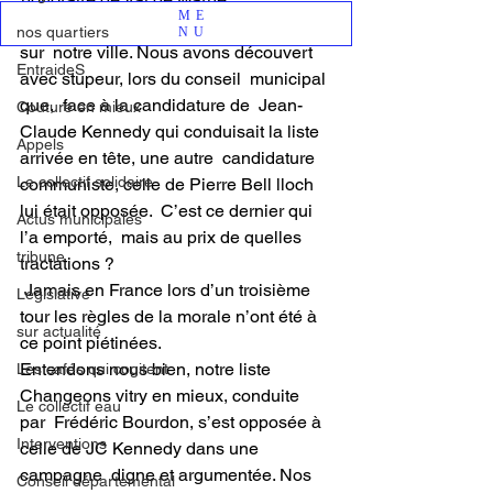
ME
Ce samedi 4 juillet la honte est tombée 
nos quartiers
NU
sur  notre ville. Nous avons découvert 
EntraideS
avec stupeur, lors du conseil  municipal 
que,  face à la candidature de  Jean-
Couture en mieux
Claude Kennedy qui conduisait la liste 
Appels
arrivée en tête, une autre  candidature 
Le collectif solidaire
communiste, celle de Pierre Bell lloch 
lui était opposée.  C’est ce dernier qui 
Actus municipales
l’a emporté,  mais au prix de quelles 
tribune
tractations ?  
 Jamais en France lors d’un troisième 
Legislative
tour les règles de la morale n’ont été à 
sur actualité
ce point piétinées.
Entendons nous bien, notre liste 
Les cafés qui cogitent
Changeons vitry en mieux, conduite 
Le collectif eau
par  Frédéric Bourdon, s’est opposée à 
Interventions
celle de JC Kennedy dans une 
campagne  digne et argumentée. Nos 
Conseil départemental