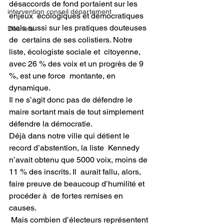
désaccords de fond portaient sur les 
intervention conseil département
enjeux  écologiques et démocratiques 
mais aussi sur les pratiques douteuses 
Déchets
de  certains de ses colistiers. Notre 
liste, écologiste sociale et  citoyenne, 
avec 26 % des voix et un progrès de 9 
%, est une force  montante, en 
dynamique.  
Il ne s’agit donc pas de défendre le 
maire sortant mais de tout simplement 
défendre la démocratie.
Déjà dans notre ville qui détient le 
record d’abstention, la liste  Kennedy 
n’avait obtenu que 5000 voix, moins de 
11 % des inscrits. Il  aurait fallu, alors, 
faire preuve de beaucoup d’humilité et 
procéder à  de fortes remises en 
causes. 
 Mais combien d’électeurs représentent 