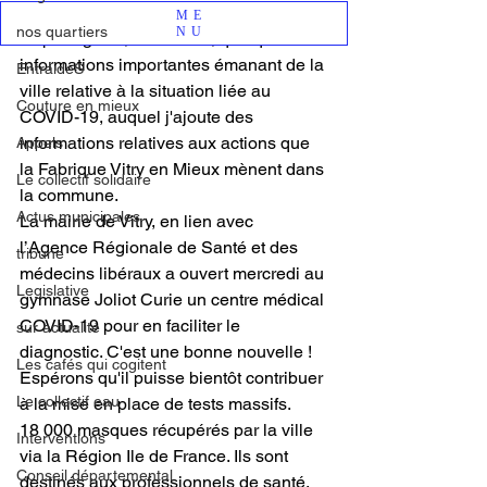
page 
Facebook 
ME
nos quartiers
NU
Je partage ici, avec vous, quelques 
informations importantes émanant de la 
EntraideS
ville relative à la situation liée au 
Couture en mieux
COVID-19, auquel j'ajoute des 
informations relatives aux actions que 
Appels
la Fabrique Vitry en Mieux mènent dans 
Le collectif solidaire
la commune.
Actus municipales
La mairie de Vitry, en lien avec 
l’Agence Régionale de Santé et des 
tribune
médecins libéraux a ouvert mercredi au 
Legislative
gymnase Joliot Curie un centre médical 
COVID-19 pour en faciliter le 
sur actualité
diagnostic. C'est une bonne nouvelle ! 
Les cafés qui cogitent
Espérons qu'il puisse bientôt contribuer 
Le collectif eau
à la mise en place de tests massifs.
18 000 masques récupérés par la ville 
Interventions
via la Région Ile de France. Ils sont 
Conseil départemental
destinés aux professionnels de santé, 