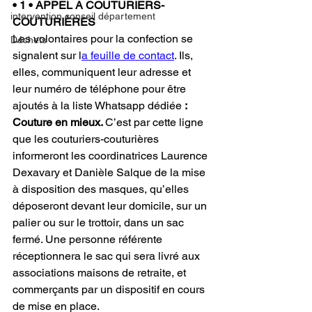
• 1 • APPEL A COUTURIERS-
intervention conseil département
COUTURIÈRES
Les volontaires pour la confection se 
Déchets
signalent sur l
a feuille de contact
. Ils, 
elles, communiquent leur adresse et 
leur numéro de téléphone pour être 
ajoutés à la liste Whatsapp dédiée 
: 
Couture en mieux. 
C’est par cette ligne 
que les couturiers-couturières 
informeront les coordinatrices Laurence 
Dexavary et Danièle Salque de la mise 
à disposition des masques, qu’elles 
déposeront devant leur domicile, sur un 
palier ou sur le trottoir, dans un sac 
fermé. Une personne référente 
réceptionnera le sac qui sera livré aux 
associations maisons de retraite, et 
commerçants par un dispositif en cours 
de mise en place.