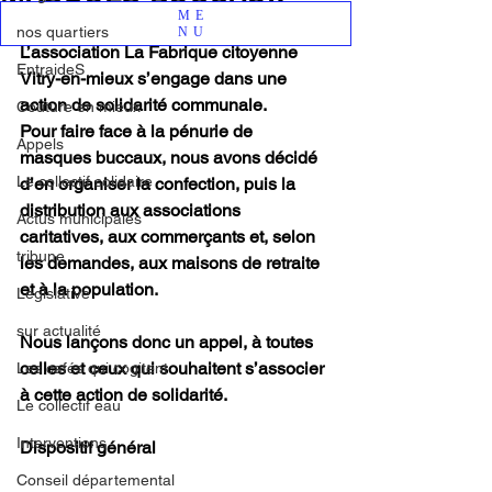
ME
nos quartiers
NU
L’association La Fabrique citoyenne 
EntraideS
Vitry-en-mieux s’engage dans une 
action de solidarité communale.
Couture en mieux
Pour faire face à la pénurie de 
Appels
masques buccaux, nous avons décidé 
Le collectif solidaire
d’en organiser la confection, puis la 
distribution aux associations 
Actus municipales
caritatives, aux commerçants et, selon 
tribune
les demandes, aux maisons de retraite 
et à la population.
Legislative
sur actualité
Nous lançons donc un appel, à toutes 
celles et ceux qui souhaitent s’associer 
Les cafés qui cogitent
à cette action de solidarité.
Le collectif eau
Interventions
Dispositif général
Conseil départemental