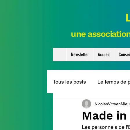
une association
Newsletter
Accueil
Consei
Tous les posts
Le temps de 
NicolasVitryenMieu
Couture en mieux
Appe
Made in
Les personnels de l'
sur actualité
Les cafés q