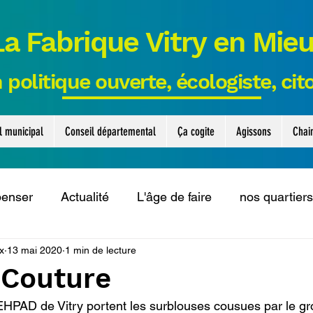
La Fabrique Vitry en Mie
 politique ouverte, écologiste, ci
l municipal
Conseil départemental
Ça cogite
Agissons
Chai
penser
Actualité
L'âge de faire
nos quartiers
x
13 mai 2020
1 min de lecture
ls
Le collectif solidaire
Actus municipales
t
 Couture
EHPAD de Vitry portent les surblouses cousues par le g
ui cogitent
Le collectif eau
Interventions
Co