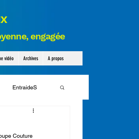
ux
toyenne,
engagée
ne vidéo
Archives
A propos
EntraideS
ribune
Legislative
roupe Couture 
nseil départemental