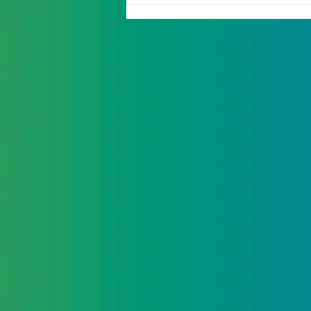
vulnérables - Couture en
mieux