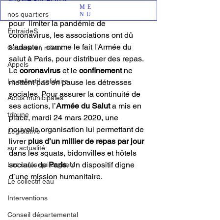
ME
Contraintes par le confinement imposé 
nos quartiers
NU
pour  limiter la pandémie de 
EntraideS
coronavirus, les associations ont dû 
s'adapter,  comme le fait l'Armée du 
Couture en mieux
salut à Paris, pour distribuer des repas.
Appels
Le 
coronavirus 
et le 
confinement 
ne 
Le collectif solidaire
mettent pas en pause les détresses 
sociales. Pour assurer la continuité de 
Actus municipales
ses actions, l’
Armée du Salut
 a mis en 
tribune
place, mardi 24 mars 2020, une 
nouvelle organisation lui permettant de 
Legislative
livrer 
plus d’un millier de repas par jour
sur actualité
dans les squats, bidonvilles et hôtels 
sociaux de 
Paris
. Un dispositif digne 
Les cafés qui cogitent
d’une mission humanitaire.
Le collectif eau
Interventions
Conseil départemental