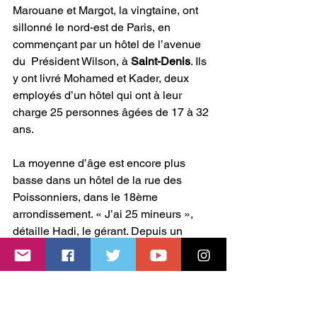
Marouane et Margot, la vingtaine, ont  
sillonné le nord-est de Paris, en 
commençant par un hôtel de l’avenue 
du  Président Wilson, à 
Saint-Denis
. Ils 
y ont livré Mohamed et Kader, deux 
employés d’un hôtel qui ont à leur 
charge 25 personnes âgées de 17 à 32 
ans.
La moyenne d’âge est encore plus 
basse dans un hôtel de la rue des  
Poissonniers, dans le 18ème 
arrondissement. « J’ai 25 mineurs »,  
détaille Hadi, le gérant. Depuis un 
mois, face au coronavirus, il a mis  en 
place un protocole drastique : 
« Chaque jeune fait le ménage tous les 
 jours, ils désinfectent leurs 
chambres ». Les adolescents, à l’abri  