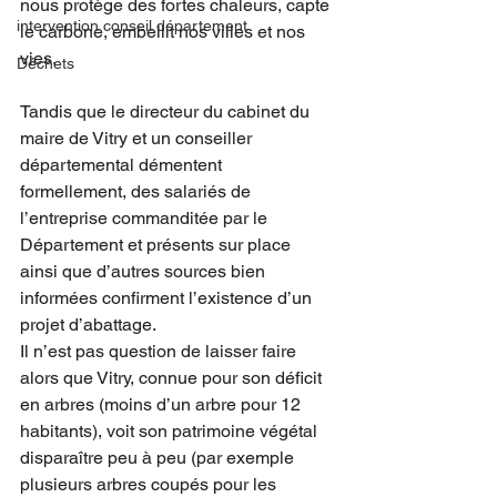
nous protège des fortes chaleurs, capte 
intervention conseil département
le carbone, embellit nos villes et nos 
vies.  
Déchets
Tandis que le directeur du cabinet du 
maire de Vitry et un conseiller 
départemental démentent 
formellement, des salariés de 
l’entreprise commanditée par le 
Département et présents sur place 
ainsi que d’autres sources bien 
informées confirment l’existence d’un 
projet d’abattage. 
Il n’est pas question de laisser faire 
alors que Vitry, connue pour son déficit 
en arbres (moins d’un arbre pour 12 
habitants), voit son patrimoine végétal 
disparaître peu à peu (par exemple 
plusieurs arbres coupés pour les 