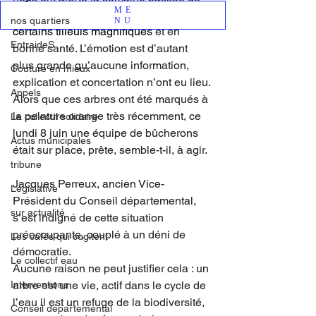
ME
l’abattage prévu de 90 arbres, dont 
nos quartiers
NU
certains tilleuls magnifiques
 et en 
EntraideS
bonne santé. L’émotion est d’autant 
plus grande qu’aucune information, 
Couture en mieux
explication et concertation n’ont eu lieu. 
Appels
Alors que ces arbres ont été marqués à 
la peinture orange très récemment, ce 
Le collectif solidaire
lundi 8 juin une équipe de bûcherons 
Actus municipales
était sur place, prête, semble-t-il, à agir.
tribune
Jacques Perreux, ancien Vice-
Legislative
Président du Conseil départemental, 
sur actualité
s’est indigné de cette situation 
préoccupante, couplé à un déni de 
Les cafés qui cogitent
démocratie. 
Le collectif eau
Aucune raison ne peut justifier cela : un 
Interventions
arbre est une vie, actif dans le cycle de 
l’eau il est un refuge de la biodiversité, 
Conseil départemental