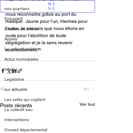
ME
nous pourrons nous différencier ou 
nos quartiers
NU
nous reconnaitre grâce au port du 
EntraideS
masque.  Jaune pour l'un, Hermes pour 
l'autre. Je pensais que nous étions en 
Couture en mieux
route pour l'abolition de toute 
Appels
ségrégation et je la sens revenir 
Le collectif solidaire
sournoisement."
Actus municipales
tribune
Legislative
sur actualité
Les cafés qui cogitent
Voir tout
Posts récents
Le collectif eau
Interventions
Conseil départemental