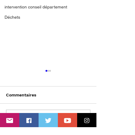
intervention conseil département
Déchets
Commentaires
Le Vitriot Parleur -
27 Septembre :
Rédigez un commentaire...
numéro 3
rentrée !