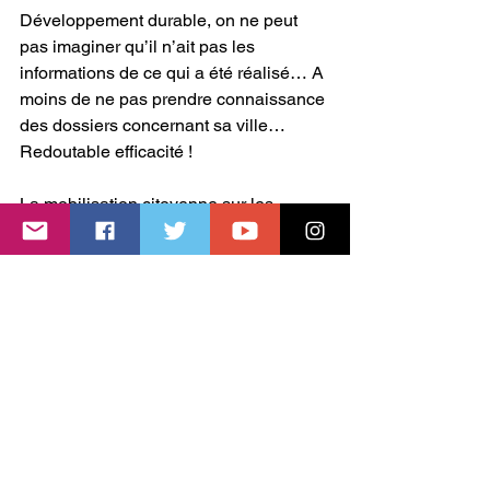
Développement durable, on ne peut 
pas imaginer qu’il n’ait pas les 
informations de ce qui a été réalisé… A 
moins de ne pas prendre connaissance 
des dossiers concernant sa ville… 
Redoutable efficacité ! 
La mobilisation citoyenne sur les 
réseaux sociaux aura été plus efficace 
et permis une intervention des équipes 
du Département à l’issue du week-end. 
En attendant, Vitry sur Seine aura, 
encore une fois, été la risée des 
réseaux sociaux et nous ne supportons 
plus cette situation. 