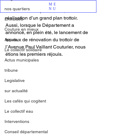
nombreux projets pour la ville lors des 
ME
nos quartiers
NU
élections municipales 2020, la 
réalisation d’un grand plan trottoir. 
EntraideS
Aussi, lorsque le Département a 
Couture en mieux
annoncé, en plein été, le lancement de 
travaux de rénovation du trottoir de 
Appels
l’Avenue Paul Vaillant Couturier, nous 
Le collectif solidaire
étions les premiers réjouis. 
Actus municipales
tribune
Legislative
sur actualité
Les cafés qui cogitent
Le collectif eau
Interventions
Conseil départemental