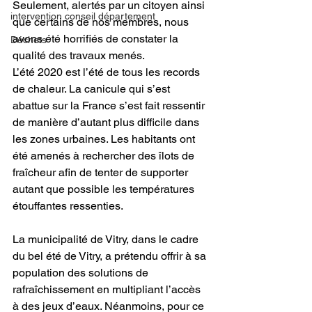
Seulement, alertés par un citoyen ainsi 
intervention conseil département
que certains de nos membres, nous 
avons été horrifiés de constater la 
Déchets
qualité des travaux menés. 
L’été 2020 est l’été de tous les records 
de chaleur. La canicule qui s’est 
abattue sur la France s’est fait ressentir 
de manière d’autant plus difficile dans 
les zones urbaines. Les habitants ont 
été amenés à rechercher des îlots de 
fraîcheur afin de tenter de supporter 
autant que possible les températures 
étouffantes ressenties.
La municipalité de Vitry, dans le cadre 
du bel été de Vitry, a prétendu offrir à sa 
population des solutions de 
rafraîchissement en multipliant l’accès 
à des jeux d’eaux. Néanmoins, pour ce 