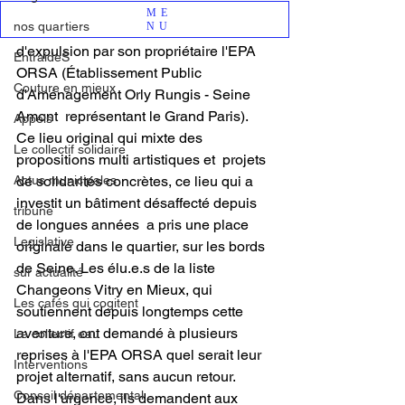
A nouveau, l'
Asso Sobarjo
 installée sur 
ME
nos quartiers
NU
les
 barges de l'écluse est menacée 
d'expulsion par son propriétaire l'EPA 
EntraideS
ORSA (Établissement Public 
Couture en mieux
d'Aménagement Orly Rungis - Seine 
Amont  représentant le Grand Paris). 
Appels
Ce lieu original qui mixte des 
Le collectif solidaire
propositions multi artistiques et  projets 
Actus municipales
de solidarités concrètes, ce lieu qui a 
investit un bâtiment désaffecté depuis 
tribune
de longues années  a pris une place 
Legislative
originale dans le quartier, sur les bords 
de Seine. Les élu.e.s de la liste 
sur actualité
Changeons Vitry en Mieux, qui 
Les cafés qui cogitent
soutiennent depuis longtemps cette 
aventure, ont demandé à plusieurs 
Le collectif eau
reprises à l'EPA ORSA quel serait leur 
Interventions
projet alternatif, sans aucun retour. 
Conseil départemental
Dans l'urgence, ils demandent aux 