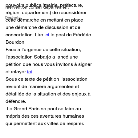
pouvoirs publics (mairie, préfecture, 
intervention conseil département
région, département) de reconsidérer 
Déchets
cette démarche en mettant en place 
une démarche de discussion et de 
concertation. Lire 
ici
 le post de Frédéric 
Bourdon 
Face à l'urgence de cette situation,  
l'association Sobarjo a lancé une 
pétition que nous vous invitons à signer 
et relayer 
ici
Sous ce texte de pétition l'association 
revient de manière argumentée et 
détaillée de la situation et des enjeux à 
défendre.
 Le Grand Paris ne peut se faire au 
mépris des ces aventures humaines 
qui permettent aux villes de respirer. 