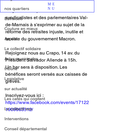
des forces politiques de gauche de 
ME
nos quartiers
NU
Vitry s'associe pour inviter des 
syndicalistes et des parlementaires Val-
EntraideS
de-Marnais à s'exprimer au sujet de la 
Couture en mieux
réforme des retraites injuste, inutile et 
sexiste du gouvernement Macron. 
Appels
Le collectif solidaire
Rejoignez nous au Crapo, 14 av. du 
Actus municipales
Président Salvador Allende à 15h.
Un bar sera à disposition. Les 
tribune
bénéfices seront versés aux caisses de 
Legislative
grèves.
sur actualité
Inscrivez-vous ici : 
Les cafés qui cogitent
https://www.facebook.com/events/17122
Le collectif eau
1909063512/
Interventions
Conseil départemental