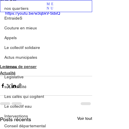
ME
nos quartiers
NU
https://youtu.be/w3qbkV-SdxQ
EntraideS
Couture en mieux
Appels
Le collectif solidaire
Actus municipales
Le temps de penser
tribune
Actualité
Legislative
sur actualité
Les cafés qui cogitent
Le collectif eau
Interventions
Voir tout
Posts récents
Conseil départemental