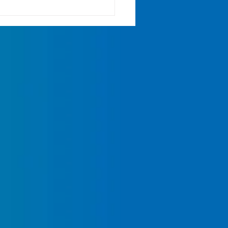
eptembre : fête de
rée !