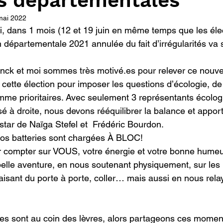
ns départementales
mai 2022
ti, dans 1 mois (12 et 19 juin en même temps que les éle
ement
Déchets
ion départementale 2021 annulée du fait d’irrégularités va 
nck et moi sommes très motivé.es pour relever ce nouve
ette élection pour imposer les questions d’écologie, de 
mme prioritaires. Avec seulement 3 représentants écologi
 à droite, nous devons rééquilibrer la balance et appor
instar de Naïga Stefel et  Frédéric Bourdon.
os batteries sont chargées À BLOC!
r compter sur VOUS, votre énergie et votre bonne humeu
belle aventure, en nous soutenant physiquement, sur les
faisant du porte à porte, coller… mais aussi en nous relay
rires sont au coin des lèvres, alors partageons ces momen