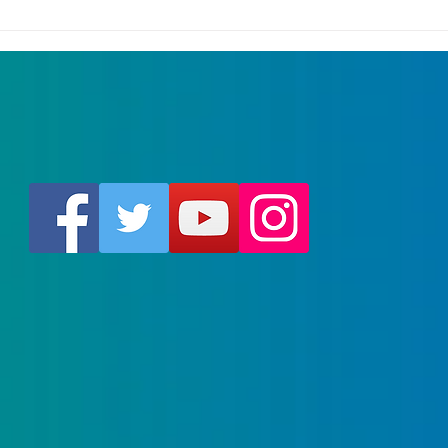
Le Vitriot Parleur -
27 S
numéro 3
rent