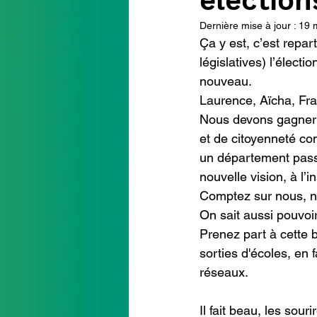
électio
Dernière mise à jour :
19 
Ça y est, c’est repar
intervention conseil départ
législatives) l’élect
nouveau.
Laurence, Aïcha, Fra
Nous devons gagner c
et de citoyenneté co
un département passé
nouvelle vision, à l’
Comptez sur nous, n
On sait aussi pouvoi
Prenez part à cette 
sorties d'écoles, en 
réseaux.
Il fait beau, les sou