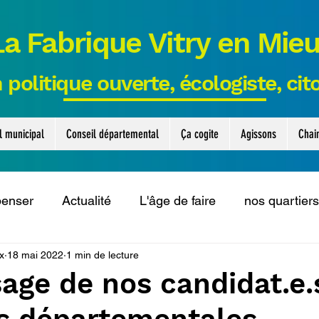
La Fabrique Vitry en Mie
 politique ouverte, écologiste, ci
l municipal
Conseil départemental
Ça cogite
Agissons
Chai
penser
Actualité
L'âge de faire
nos quartiers
x
18 mai 2022
1 min de lecture
ls
Le collectif solidaire
Actus municipales
t
age de nos candidat.e.
ui cogitent
Le collectif eau
Interventions
Co