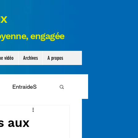
ux
toyenne,
engagée
ne vidéo
Archives
A propos
EntraideS
ribune
Legislative
s aux
nseil départemental