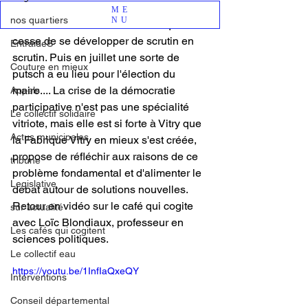
ville de Vitry est devenue championne 
ME
nos quartiers
NU
de l'abstention. Une abstention qui ne 
cesse de se développer de scrutin en 
EntraideS
scrutin. Puis en juillet une sorte de 
Couture en mieux
putsch a eu lieu pour l'élection du 
maire.... La crise de la démocratie 
Appels
participative n'est pas une spécialité 
Le collectif solidaire
vitriote, mais elle est si forte à Vitry que 
Actus municipales
la Fabrique Vitry en mieux s'est créée, 
propose de réfléchir aux raisons de ce 
tribune
problème fondamental et d'alimenter le 
Legislative
débat autour de solutions nouvelles. 
Retour en vidéo sur le café qui cogite 
sur actualité
avec Loïc Blondiaux, professeur en 
Les cafés qui cogitent
sciences politiques.
Le collectif eau
https://youtu.be/1InfIaQxeQY
Interventions
Conseil départemental