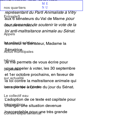
ME
Une adresse d'Emmanuel Ollivier 
nos quartiers
NU
représentant du Parti Animaliste à Vitry
EntraideS
aux 6 sénateurs du Val de Marne 
pour 
leur demander de soutenir le vote de la 
Couture en mieux
loi anti-maltraitance animale au Sénat.
Appels
Le collectif solidaire
Monsieur le Sénateur, Madame la 
Sénatrice,
Actus municipales
tribune
Je me permets de vous écrire pour 
vous appeler à voter, les 30 septembre 
Legislative
et 1er octobre prochains, en faveur de 
sur actualité
la loi contre la maltraitance animale qui 
sera portée à l’ordre du jour du Sénat. 
Les cafés qui cogitent
Le collectif eau
L’adoption de ce texte est capitale pour 
Interventions
changer une situation devenue 
inacceptable pour une très grande 
Conseil départemental