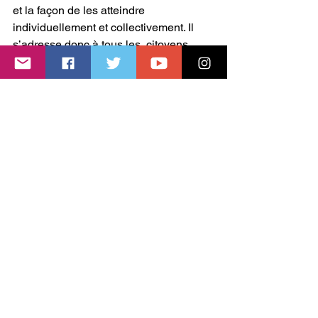
et la façon de les atteindre  
individuellement et collectivement. Il 
s’adresse donc à tous les  citoyens. 
> 39 vidéos d’une dizaine de minutes 
en moyenne 
MOOC Objectifs de développement 
durable 
Le temps de penser
Voir tout
Posts récents