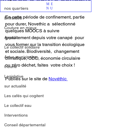
ME
le confinement.
nos quartiers
NU
En cette période de confinement, partie 
EntraideS
pour durer, Novethic a  sélectionné 
Couture en mieux
quelques MOOCS à suivre 
gratuitement depuis votre canapé  pour 
Appels
vous former sur la transition écologique 
Le collectif solidaire
et sociale. Biodiversité,  changement 
Actus municipales
climatique, ODD, économie circulaire 
ou zéro déchet, faites  votre choix !
tribune
Legislative
Publiés sur le site de 
Novéthic 
sur actualité
Les cafés qui cogitent
Le collectif eau
Interventions
Conseil départemental