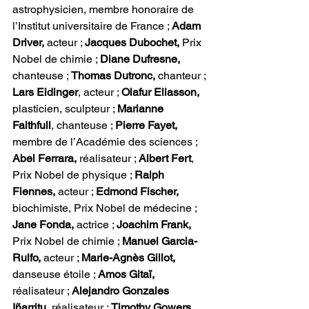
astrophysicien, membre honoraire de 
l’Institut universitaire de France ; 
Adam 
Driver,
 acteur ; 
Jacques Dubochet,
 Prix 
Nobel de chimie ; 
Diane Dufresne,
chanteuse ; 
Thomas Dutronc,
 chanteur ; 
Lars Eidinger
, acteur ; 
Olafur Eliasson,
plasticien, sculpteur ; 
Marianne 
Faithfull
, chanteuse ; 
Pierre Fayet,
membre de l’Académie des sciences ; 
Abel Ferrara,
 réalisateur ; 
Albert Fert
, 
Prix Nobel de physique ; 
Ralph 
Fiennes,
 acteur ; 
Edmond Fischer,
biochimiste, Prix Nobel de médecine ; 
Jane Fonda, 
actrice ; 
Joachim Frank,
Prix Nobel de chimie ; 
Manuel Garcia-
Rulfo,
 acteur ; 
Marie-Agnès Gillot,
danseuse étoile ; 
Amos Gitaï,
réalisateur ; 
Alejandro Gonzales 
Iñarritu,
 réalisateur ;
 Timothy Gowers,