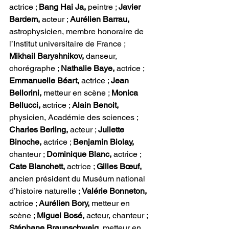
actrice ; 
Bang Hai Ja, 
peintre ; 
Javier 
Bardem,
 acteur ; 
Aurélien Barrau, 
astrophysicien, membre honoraire de 
l’Institut universitaire de France ; 
Mikhail Baryshnikov, 
danseur, 
chorégraphe ; 
Nathalie Baye,
 actrice ; 
Emmanuelle Béart,
 actrice ; 
Jean 
Bellorini, 
metteur en scène ; 
Monica 
Bellucci,
 actrice ; 
Alain Benoit, 
physicien, Académie des sciences ; 
Charles Berling,
 acteur ; 
Juliette 
Binoche,
 actrice ; 
Benjamin Biolay,
chanteur ; 
Dominique Blanc,
 actrice ; 
Cate Blanchett,
 actrice ; 
Gilles Bœuf,
ancien président du Muséum national 
d’histoire naturelle ; 
Valérie Bonneton,
actrice ; 
Aurélien Bory,
 metteur en 
scène ; 
Miguel Bosé,
 acteur, chanteur ; 
Stéphane Braunschweig,
 metteur en 