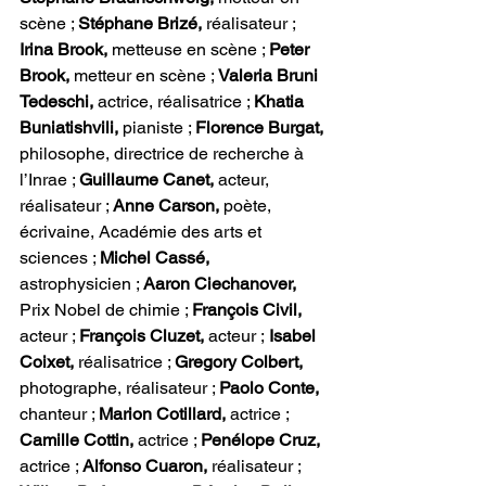
scène ; 
Stéphane Brizé, 
réalisateur ; 
Irina Brook,
 metteuse en scène ; 
Peter 
Brook,
 metteur en scène ; 
Valeria Bruni 
Tedeschi,
 actrice, réalisatrice ; 
Khatia 
Buniatishvili,
 pianiste ; 
Florence Burgat,
philosophe, directrice de recherche à 
l’Inrae ; 
Guillaume Canet,
 acteur, 
réalisateur ; 
Anne Carson,
 poète, 
écrivaine, Académie des arts et 
sciences ; 
Michel Cassé, 
astrophysicien ; 
Aaron Ciechanover, 
Prix Nobel de chimie ; 
François Civil,
acteur ; 
François Cluzet,
 acteur ;
 Isabel 
Coixet,
 réalisatrice ; 
Gregory Colbert,
photographe, réalisateur ; 
Paolo Conte,
chanteur ; 
Marion Cotillard,
 actrice ; 
Camille Cottin,
 actrice ; 
Penélope Cruz,
actrice ; 
Alfonso Cuaron,
 réalisateur ; 