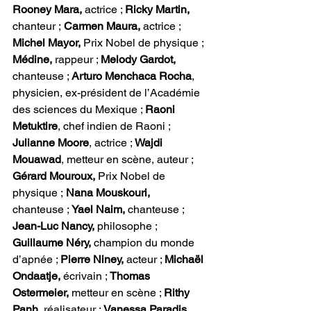
Rooney Mara,
 actrice ; 
Ricky Martin,
chanteur ;
 Carmen Maura,
 actrice ; 
Michel Mayor,
 Prix Nobel de physique ;
Médine,
 rappeur ; 
Melody Gardot,
chanteuse ; 
Arturo Menchaca Rocha
, 
physicien, ex-président de l’Académie 
des sciences du Mexique ; 
Raoni 
Metuktire
, chef indien de Raoni ;
Julianne Moore
, actrice ; 
Wajdi 
Mouawad
, metteur en scène, auteur ; 
Gérard Mouroux, 
Prix Nobel de 
physique ;
 Nana Mouskouri,
chanteuse ; 
Yael Naim,
 chanteuse ; 
Jean-Luc Nancy,
 philosophe ; 
Guillaume Néry,
 champion du monde 
d’apnée ; 
Pierre Niney,
 acteur ; 
Michaël 
Ondaatje,
 écrivain ; 
Thomas 
Ostermeier,
 metteur en scène ; 
Rithy 
Panh, 
réalisateur ;
 Vanessa Paradis, 