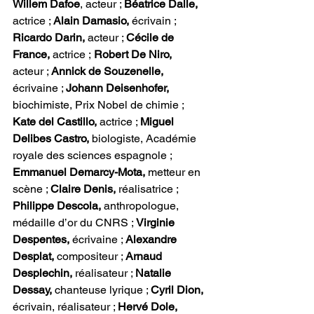
Willem Dafoe
, acteur ; 
Béatrice Dalle,
actrice ; 
Alain Damasio,
 écrivain ; 
Ricardo Darin,
 acteur ; 
Cécile de 
France,
 actrice ;
 Robert De Niro, 
acteur ; 
Annick de Souzenelle,
écrivaine ; 
Johann Deisenhofer,
biochimiste, Prix Nobel de chimie ; 
Kate del Castillo,
 actrice ; 
Miguel 
Delibes Castro,
 biologiste, Académie 
royale des sciences espagnole ; 
Emmanuel Demarcy-Mota,
 metteur en 
scène ; 
Claire Denis,
 réalisatrice ; 
Philippe Descola,
 anthropologue, 
médaille d’or du CNRS ; 
Virginie 
Despentes,
 écrivaine ; 
Alexandre 
Desplat,
 compositeur ; 
Arnaud 
Desplechin,
 réalisateur ; 
Natalie 
Dessay,
 chanteuse lyrique ; 
Cyril Dion,
écrivain, réalisateur ; 
Hervé Dole,