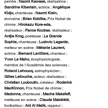
peintre ; 
Naomi Kawase,
 réalisatrice ; 
Sandrine Kiberlain,
 actrice ;
 Angélique 
Kidjo,
 chanteuse ; 
Naomi Klein,
écrivaine ; 
Brian Kobilka,
 Prix Nobel de 
chimie ; 
Hirokazu Kore-eda,
réalisateur ; 
Panos Koutras
, réalisateur ; 
Antjie Krog,
 poétesse ; 
La Grande 
Sophie,
 chanteuse ; 
Ludovic Lagarde,
metteur en scène ; 
Mélanie Laurent,
actrice ; 
Bernard Lavilliers,
 chanteur ; 
Yvon Le Maho, 
écophysiologiste, 
membre de l’Académie des sciences ; 
Roland Lehoucq,
 astrophysicien ; 
Gilles Lellouche,
 acteur, réalisateur ; 
Christian Louboutin,
 créateur ; 
Roderick 
MacKinnon,
 Prix Nobel de chimie ; 
Madonna,
 chanteuse ; 
Macha Makeïeff,
metteuse en scène ;
 Claude Makélélé,
footballeur ; 
Ald Al Malik,
 rappeur ; 