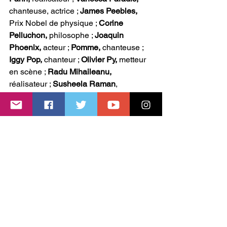
chanteuse, actrice ; 
James Peebles, 
Prix Nobel de physique ; 
Corine 
Pelluchon,
 philosophe ; 
Joaquin 
Phoenix,
 acteur ; 
Pomme,
 chanteuse ;
Iggy Pop,
 chanteur ; 
Olivier Py,
 metteur 
en scène ; 
Radu Mihaileanu, 
réalisateur ; 
Susheela Raman
, 
chanteuse ; 
Edgar Ramirez,
 acteur ; 
Charlotte Rampling,
 actrice ; 
Raphaël,
chanteur ; 
Eric Reinhardt
, écrivain ; 
Residente, 
chanteur ; 
Jean-Michel 
Ribes,
 metteur en scène ; 
Matthieu 
Ricard,
 moine bouddhiste ; 
Richard 
Roberts,
 Prix Nobel de médecine ; 
Isabella Rossellini,
 actrice ; 
Cecilia 
Roth,
 actrice ; 
Carlo Rovelli,
 physicien, 
membre honoraire de l’Institut 
universitaire de France ; 
Paolo Roversi,