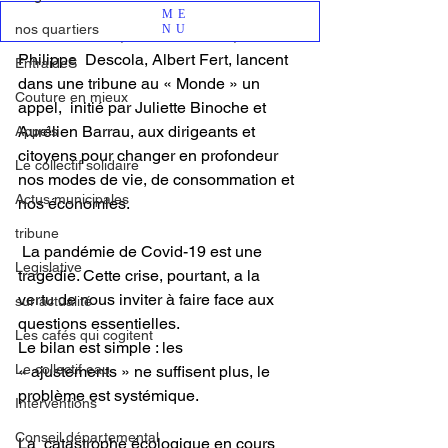
l’appel de 200 artistes et personnalités, 
ME
nos quartiers
NU
dont Madonna, Cate Blanchett, 
Philippe  Descola, Albert Fert, lancent 
EntraideS
dans une tribune au « Monde » un 
Couture en mieux
appel,  initié par Juliette Binoche et 
Aurélien Barrau, aux dirigeants et  
Appels
citoyens pour changer en profondeur 
Le collectif solidaire
nos modes de vie, de consommation et  
Actus municipales
nos économies.
tribune
 La pandémie de Covid-19 est une 
Legislative
tragédie. Cette crise, pourtant, a la  
vertu de nous inviter à faire face aux 
sur actualité
questions essentielles.
Les cafés qui cogitent
Le bilan est simple : les 
Le collectif eau
« ajustements » ne suffisent plus, le 
problème est systémique.
Interventions
Conseil départemental
La  catastrophe écologique en cours 