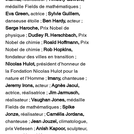
médaille Fields de mathématiques ; 
Eva Green,
 actrice ; 
Sylvie Guillem,
danseuse étoile ; 
Ben Hardy,
 acteur ; 
Serge Haroche,
 Prix Nobel de 
physique ; 
Dudley R. Herschbach,
 Prix 
Nobel de chimie ; 
Roald Hoffmann,
 Prix 
Nobel de chimie ; 
Rob Hopkins, 
fondateur des villes en transition ; 
Nicolas Hulot,
 président d’honneur de 
la Fondation Nicolas Hulot pour la 
nature et l’Homme ; 
Imany,
 chanteuse ; 
Jeremy Irons,
 acteur ; 
Agnès Jaoui,
actrice, réalisatrice ;
 Jim Jarmusch,
réalisateur ; 
Vaughan Jones,
 médaille 
Fields de mathématiques ; 
Spike 
Jonze,
 réalisateur ; 
Camélia Jordana,
chanteuse ; 
Jean Jouzel, 
climatologue, 
prix Vetlesen ; 
Anish Kapoor,
 sculpteur, 