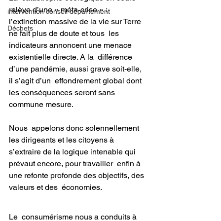
relève d’une « méta-crise » :  
intervention conseil département
l’extinction massive de la vie sur Terre 
Déchets
ne fait plus de doute et tous  les 
indicateurs annoncent une menace 
existentielle directe. A la  différence 
d’une pandémie, aussi grave soit-elle, 
il s’agit d’un  effondrement global dont 
les conséquences seront sans 
commune mesure.
Nous  appelons donc solennellement 
les dirigeants et les citoyens à  
s’extraire de la logique intenable qui 
prévaut encore, pour travailler  enfin à 
une refonte profonde des objectifs, des 
valeurs et des  économies.
Le  consumérisme nous a conduits à 