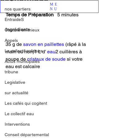
ME
nos quartiers
NU
Temps de Préparation
   5 minutes
EntraideS
Ingrédients
Couture en mieux
Appels
35 g de 
savon en paillettes
 (râpé à la 
Le collectif solidaire
main ou non)1 L d' 
eau
2 cuillères à 
soupe de 
cristaux de soude
 si votre 
Actus municipales
eau est calcaire
tribune
Legislative
sur actualité
Les cafés qui cogitent
Le collectif eau
Interventions
Conseil départemental