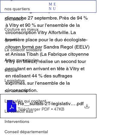
l'abstention qui marque d'abord 
ME
nos quartiers
NU
l'élection législative partielle de 
dimanche 27 septembre. Près de 94 % 
EntraideS
à Vitry et 90 % sur l'ensemble de la 
Couture en mieux
circonscription Vitry Alfortville. La 
première place pour le duo écologiste-
Appels
citoyen formé par Sandra Regol (EELV) 
Le collectif solidaire
et Anissa Tibah (La Fabrique citoyenne 
Actus municipales
Vitry en Mieux) réalise un second tour 
percutant en arrivant en tête à Vitry et 
tribune
en réalisant 44 % des suffrages 
Legislative
exprimés. sur l'ensemble de la 
circonscription.
sur actualité
Les cafés qui cogitent
Re__sultats-2T-legislatives-2020
.pdf
Télécharger PDF • 47KB
Le collectif eau
Interventions
Conseil départemental