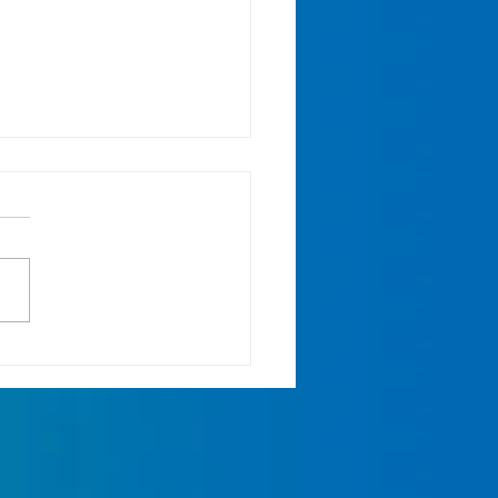
organisations (dont la
ique) appellent à
her pour une vraie loi
le climat