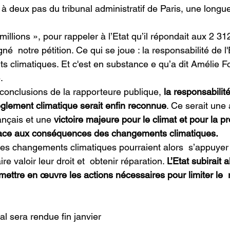
 deux pas du tribunal administratif de Paris,
une longue
llions », pour rappeler à l’Etat qu’il répondait aux 2 31
ement
Déchets
é  notre pétition. Ce qui se joue : la responsabilité de l'
s climatiques. Et c'est en substance e qu’a dit Amélie Fo
. 
es conclusions de la rapporteure publique, 
la responsabilité
èglement climatique serait enfin reconnue
. Ce serait une
ançais et une 
victoire majeure pour le climat et pour la pr
ace aux conséquences des changements climatiques.
des changements climatiques pourraient alors  s’appuyer 
re valoir leur droit et  obtenir réparation. 
L’Etat subirait a
 mettre en œuvre les actions nécessaires pour limiter le 
al sera rendue fin janvier