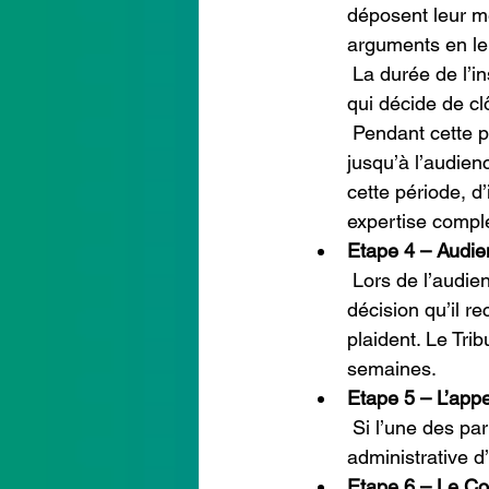
déposent leur m
arguments en le
 La durée de l’instruction sera probablement de 2 à 3 ans. C’est le  tribunal administratif 
qui décide de clô
 Pendant cette période, les avocat-es des deux parties échangent des  “mémoires” 
jusqu’à l’audien
cette période, d
expertise compl
Etape 4 – Audie
 Lors de l’audience, le-la rapporteur public présente ses conclusions,  c’est-à-dire la 
décision qu’il r
plaident. Le Tri
semaines.
Etape 5 – L’appe
 Si l’une des parties fait appel du jugement, l’Affaire sera portée devant la Cour 
administrative d
Etape 6 – Le Con