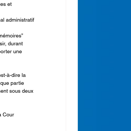
es et 
ir, durant 
porter une 
que partie 
ment sous deux 