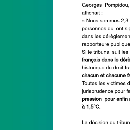
Georges  Pompidou, à
affichait : 
« Nous sommes 2,3 mi
intervention conseil départ
personnes qui ont sign
dans les dérèglement
rapporteure publique
Si le tribunal suit l
français dans le dér
historique du droit fr
chacun et chacune f
Toutes les victimes 
jurisprudence pour fai
pression  pour enfin
à 1,5°C.
La décision du tribun