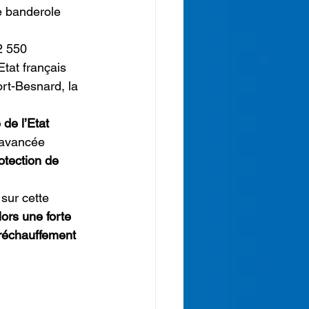
 banderole 
2 550 
Etat français 
rt-Besnard, la 
 de l’Etat 
 avancée 
otection de 
sur cette 
lors une forte 
 réchauffement 