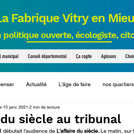
La Fabrique Vitry en Mie
 politique ouverte, écologiste, ci
l municipal
Conseil départemental
Ça cogite
Agissons
Chai
penser
Actualité
L'âge de faire
nos quartiers
x
15 janv. 2021
2 min de lecture
ls
Le collectif solidaire
Actus municipales
t
 du siècle au tribunal
1 
débutait l'audience de 
L'affaire du siècle. 
Le matin, sur 
ui cogitent
Le collectif eau
Interventions
Co