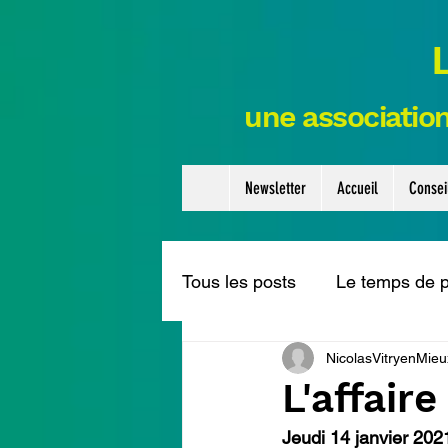
une association
Newsletter
Accueil
Consei
Tous les posts
Le temps de 
NicolasVitryenMieu
Couture en mieux
Appe
L'affaire
Jeudi 14 janvier 202
sur actualité
Les cafés q