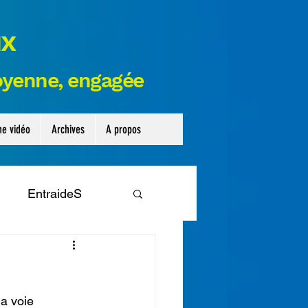
ux
toyenne,
engagée
ne vidéo
Archives
A propos
EntraideS
ribune
Legislative
la voie 
nseil départemental