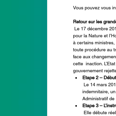
Vous pouvez vous infor
Retour sur les grand
 Le 17 décembre 2018,  4 organisations Notre Affaire à Tous, la  Fondation Nicolas Hulot 
pour la Nature et l
à certains ministres,
toute procédure au tr
face aux changement
cette  inaction. L’Et
gouvernement rejett
Etape 2 – Début 
 Le 14 mars 2019, suite au rejet du gouvernement de la demande préalable  
indemnitaire, un
Administratif de 
Etape 3 – L’instr
 Elle débute réellement le 20 mai 2019, lorsque les 4 associations de l’Affaire du Siècle 