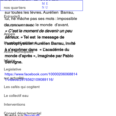
ME
La question de l'après confinement est 
nos quartiers
NU
sur toutes les lèvres. Aurélien  Barrau, 
EntraideS
lui, ne mâche pas ses mots : impossible 
de renouer avec le monde  d'avant.
Couture en mieux
« C’est le moment de devenir un peu 
Appels
sérieux. »
 Tel est  le message de 
Le collectif solidaire
l’astrophysicien Aurélien Barrau, invité 
à s’exprimer dans  « L’académie du 
Actus municipales
monde d’après », imaginée par Pablo 
tribune
Servigne.
Legislative
https://www.facebook.com/10000206068814
sur actualité
1/videos/2976562109089116/
Les cafés qui cogitent
Le collectif eau
Interventions
Conseil départemental
Publié sur 
PositivR