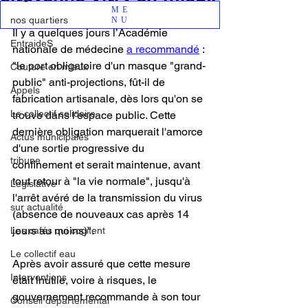
ME
nos quartiers
NU
Il y a quelques jours l’Académie 
EntraideS
nationale de médecine 
a recommandé
 : 
"le port obligatoire d'un masque "grand-
Couture en mieux
public" anti-projections, fût-il de 
Appels
fabrication artisanale, dès lors qu'on se 
Le collectif solidaire
trouve dans l'espace public. Cette 
dernière obligation marquerait l'amorce 
Actus municipales
d'une sortie progressive du 
tribune
confinement et serait maintenue, avant 
tout retour à "la vie normale", jusqu'à 
Legislative
l'arrêt avéré de la transmission du virus 
sur actualité
(absence de nouveaux cas après 14 
jours au moins)".
Les cafés qui cogitent
Le collectif eau
Après avoir assuré que cette mesure 
Interventions
était inutile, voire à risques, le 
gouvernement recommande à son tour 
Conseil départemental