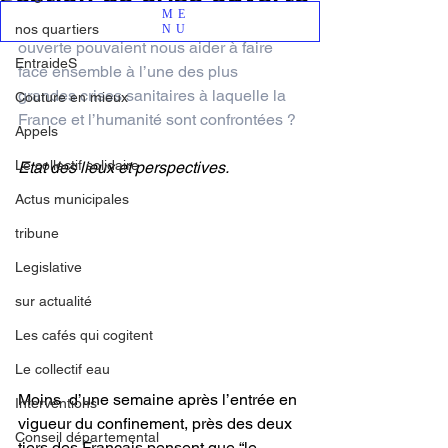
ME
Et  si les principes de la Démocratie 
nos quartiers
NU
ouverte pouvaient nous aider à faire 
EntraideS
face ensemble à l’une des plus 
grandes crises sanitaires à laquelle la 
Couture en mieux
France et l’humanité sont confrontées ?
Appels
Le collectif solidaire
Etat des lieux et perspectives. 
Actus municipales
tribune
Legislative
sur actualité
Les cafés qui cogitent
Le collectif eau
Moins  d’une semaine après l’entrée en 
Interventions
vigueur du confinement, près des deux  
Conseil départemental
tiers des Français pensent que “le 