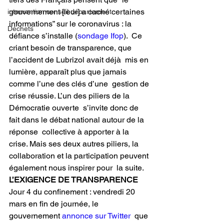
gouvernement [leur] a caché certaines  
intervention conseil département
informations” sur le coronavirus : la 
Déchets
défiance s’installe (
sondage Ifop
).  Ce 
criant besoin de transparence, que 
l’accident de Lubrizol avait déjà  mis en 
lumière, apparaît plus que jamais 
comme l’une des clés d’une  gestion de 
crise réussie. L’un des piliers de la 
Démocratie ouverte  s’invite donc de 
fait dans le débat national autour de la 
réponse  collective à apporter à la 
crise. Mais ses deux autres piliers, la  
collaboration et la participation peuvent 
également nous inspirer pour  la suite.
L’EXIGENCE DE TRANSPARENCE
Jour 4 du confinement : vendredi 20 
mars en fin de journée, le 
gouvernement 
annonce sur Twitter
  que 