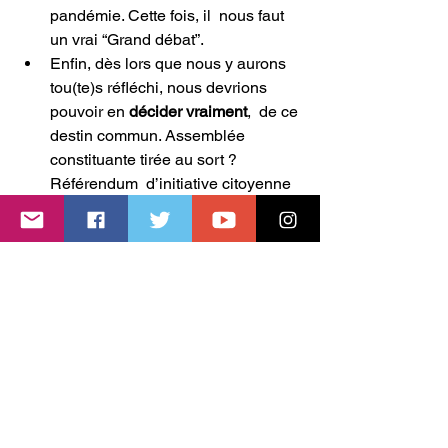
pandémie. Cette fois, il  nous faut 
un vrai “Grand débat”.
Enfin, dès lors que nous y aurons 
tou(te)s réfléchi, nous devrions 
pouvoir en 
décider vraiment
,  de ce 
destin commun. Assemblée 
constituante tirée au sort ? 
Référendum  d’initiative citoyenne 
ou partagée ? Notre démocratie 
représentative à  bout de souffle 
doit vite s’enrichir d’un dispositif 
qui redonne la main  aux citoyens 
de manière plus directe.
En  mandarin, “crise” se traduit sous la 
forme d’un double  
idéogramme signifiant risque… et 
opportunité. Sous les braises ardentes  
du risque épidémique, réside aussi 
l’opportunité d’apprendre à mieux  faire 